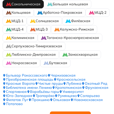
Сокольническая
Большая кольцевая
Кольцевая
Арбатско-Покровская
МЦД-2
МЦД-1
Солнцевская
Филёвская
МЦД-4
МЦД-3
Калужско-Рижская
Калининская
Таганско-Краснопресненская
Серпуховско-Тимирязевская
Люблинско-Дмитровская
Замоскворецкая
Некрасовская
Бутовская
Бульвар Рокоссовского
Черкизовская
Преображенская площадь
Красносельская
Красные Ворота
Чистые пруды
Лубянка
Охотный Ряд
Библиотека имени Ленина
Кропоткинская
Фрунзенская
Спортивная
Воробьёвы горы
Университет
Юго-Западная
Тропарёво
Румянцево
Саларьево
Филатов Луг
Прокшино
Ольховая
Новомосковская
Потапово