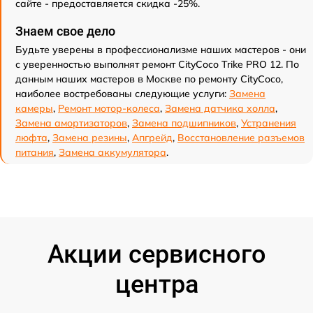
сайте - предоставляется скидка -25%.
Знаем свое дело
Будьте уверены в профессионализме наших мастеров - они
с уверенностью выполнят ремонт CityCoco Trike PRO 12. По
данным наших мастеров в Москве по ремонту CityCoco,
наиболее востребованы следующие услуги:
Замена
камеры
,
Ремонт мотор-колеса
,
Замена датчика холла
,
Замена амортизаторов
,
Замена подшипников
,
Устранения
люфта
,
Замена резины
,
Апгрейд
,
Восстановление разъемов
питания
,
Замена аккумулятора
.
Акции сервисного
центра