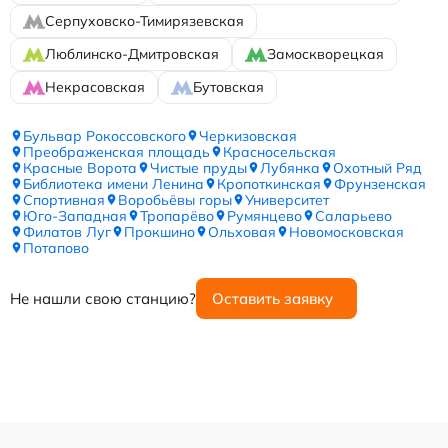
Серпуховско-Тимирязевская
Люблинско-Дмитровская
Замоскворецкая
Некрасовская
Бутовская
Бульвар Рокоссовского
Черкизовская
Преображенская площадь
Красносельская
Красные Ворота
Чистые пруды
Лубянка
Охотный Ряд
Библиотека имени Ленина
Кропоткинская
Фрунзенская
Спортивная
Воробьёвы горы
Университет
Юго-Западная
Тропарёво
Румянцево
Саларьево
Филатов Луг
Прокшино
Ольховая
Новомосковская
Потапово
Не нашли свою станцию?
Оставить заявку