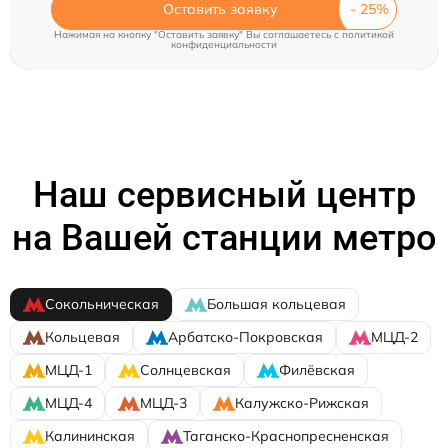
Оставить заявку
Нажимая на кнопку "Оставить заявку" Вы соглашаетесь c
политикой
конфиденциальности
Наш сервисный центр
на Вашей станции метро
Сокольническая
Большая кольцевая
Кольцевая
Арбатско-Покровская
МЦД-2
МЦД-1
Солнцевская
Филёвская
МЦД-4
МЦД-3
Калужско-Рижская
Калининская
Таганско-Краснопресненская