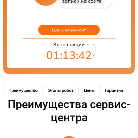
записи на сайте
Цены на ремонт
Конец акции
01:13:41
Преимущества
Этапы работ
Цены
Гарантия
М
Преимущества сервис-
центра