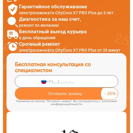
Гарантийное обслуживание
электросамоката CityCoco X7 PRO Plus до 3 лет
Диагностика за наш счет,
ремонт по желанию
Бесплатный выезд курьера
в день обращения
Срочный ремонт
электросамоката CityCoco X7 PRO Plus от 35 минут
Бесплатная консультация со
специалистом
Оставить заявку
Нажимая на кнопку "Оставить заявку" Вы соглашаетесь c
политикой
конфиденциальности