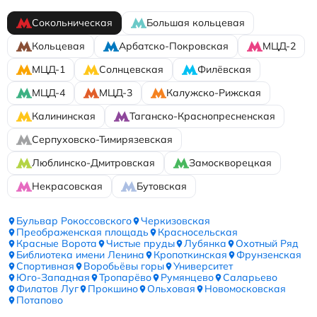
Сокольническая
Большая кольцевая
Кольцевая
Арбатско-Покровская
МЦД-2
МЦД-1
Солнцевская
Филёвская
МЦД-4
МЦД-3
Калужско-Рижская
Калининская
Таганско-Краснопресненская
Серпуховско-Тимирязевская
Люблинско-Дмитровская
Замоскворецкая
Некрасовская
Бутовская
Бульвар Рокоссовского
Черкизовская
Преображенская площадь
Красносельская
Красные Ворота
Чистые пруды
Лубянка
Охотный Ряд
Библиотека имени Ленина
Кропоткинская
Фрунзенская
Спортивная
Воробьёвы горы
Университет
Юго-Западная
Тропарёво
Румянцево
Саларьево
Филатов Луг
Прокшино
Ольховая
Новомосковская
Потапово