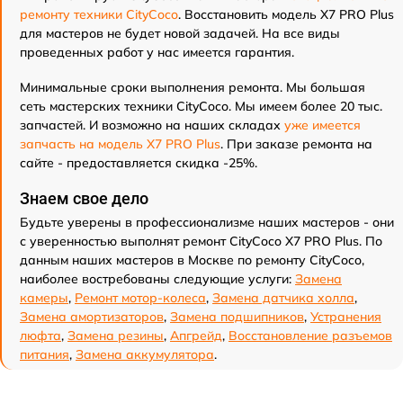
ремонту техники CityCoco
. Восстановить модель X7 PRO Plus
для мастеров не будет новой задачей. На все виды
проведенных работ у нас имеется гарантия.
Минимальные сроки выполнения ремонта. Мы большая
сеть мастерских техники CityCoco. Мы имеем более 20 тыс.
запчастей. И возможно на наших складах
уже имеется
запчасть на модель X7 PRO Plus
. При заказе ремонта на
сайте - предоставляется скидка -25%.
Знаем свое дело
Будьте уверены в профессионализме наших мастеров - они
с уверенностью выполнят ремонт CityCoco X7 PRO Plus. По
данным наших мастеров в Москве по ремонту CityCoco,
наиболее востребованы следующие услуги:
Замена
камеры
,
Ремонт мотор-колеса
,
Замена датчика холла
,
Замена амортизаторов
,
Замена подшипников
,
Устранения
люфта
,
Замена резины
,
Апгрейд
,
Восстановление разъемов
питания
,
Замена аккумулятора
.