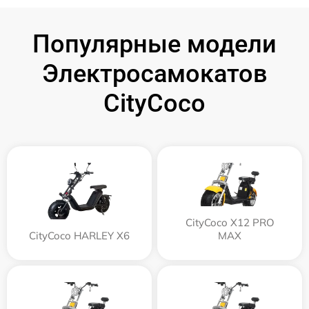
Популярные модели
Электросамокатов
CityCoco
CityCoco X12 PRO
CityCoco HARLEY X6
MAX