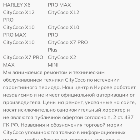
HARLEY X6
PRO MAX
CityCoco X12
CityCoco X12
PRO
CityCoco X10
CityCoco X10
PRO MAX
PRO
CityCoco X10
CityCoco X7 PRO
Plus
CityCoco X7 PRO
CityCoco X2
MAX
MINI
Мы занимаемся ремонтом и техническим
обслуживанием техники CityCoco по истечении
гарантийного периода. Наш центр в Кирове работает
независимо и не имеет официальной авторизации от
производителя. Цены на ремонт, указанные на сайте,
носят исключительно ознакомительный характер и
не являются публичной офертой согласно п. 2 ст. 437
ГК РФ. Названия и обозначения торговой марки
CityCoco упоминаются только в информационных
целях — чтобы обозначить перечень техники, с