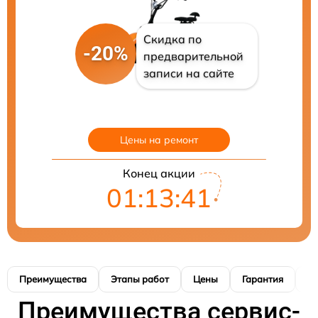
Скидка по
-20%
предварительной
записи на сайте
Цены на ремонт
Конец акции
01:13:40
Преимущества
Этапы работ
Цены
Гарантия
М
Преимущества сервис-