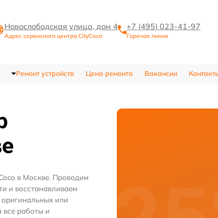
Новослободская улица, дом 4
+7 (495) 023-41-97
Адрес сервисного центра CityCoco
Горячая линия
Ремонт устройств
Цена ремонта
Вакансии
Контакт
р
ве
Coco в Москве. Проводим
ти и восстанавливаем
м оригинальных или
 все работы и