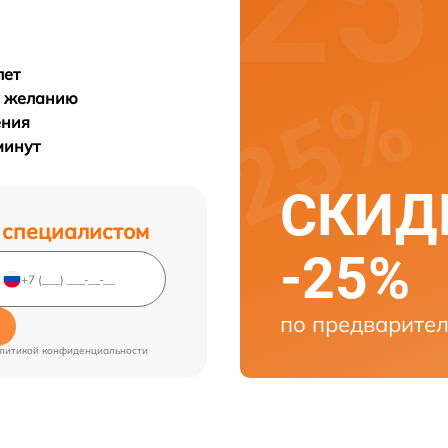
лет
у желанию
ения
минут
СКИДК
 специалистом
-25%
по предварител
литикой конфиденциальности