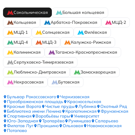
Сокольническая
Большая кольцевая
Кольцевая
Арбатско-Покровская
МЦД-2
МЦД-1
Солнцевская
Филёвская
МЦД-4
МЦД-3
Калужско-Рижская
Калининская
Таганско-Краснопресненская
Серпуховско-Тимирязевская
Люблинско-Дмитровская
Замоскворецкая
Некрасовская
Бутовская
Бульвар Рокоссовского
Черкизовская
Преображенская площадь
Красносельская
Красные Ворота
Чистые пруды
Лубянка
Охотный Ряд
Библиотека имени Ленина
Кропоткинская
Фрунзенская
Спортивная
Воробьёвы горы
Университет
Юго-Западная
Тропарёво
Румянцево
Саларьево
Филатов Луг
Прокшино
Ольховая
Новомосковская
Потапово