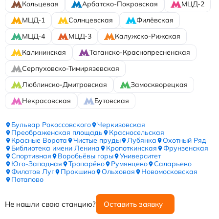
Кольцевая
Арбатско-Покровская
МЦД-2
МЦД-1
Солнцевская
Филёвская
МЦД-4
МЦД-3
Калужско-Рижская
Калининская
Таганско-Краснопресненская
Серпуховско-Тимирязевская
Люблинско-Дмитровская
Замоскворецкая
Некрасовская
Бутовская
Бульвар Рокоссовского
Черкизовская
Преображенская площадь
Красносельская
Красные Ворота
Чистые пруды
Лубянка
Охотный Ряд
Библиотека имени Ленина
Кропоткинская
Фрунзенская
Спортивная
Воробьёвы горы
Университет
Юго-Западная
Тропарёво
Румянцево
Саларьево
Филатов Луг
Прокшино
Ольховая
Новомосковская
Потапово
Не нашли свою станцию?
Оставить заявку