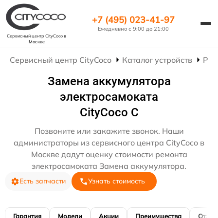
+7 (495) 023-41-97
Ежедневно с 9:00 до 21:00
Сервисный центр CityCoco
в
Москве
Сервисный центр CityCoco
Каталог устройств
Рем
Замена аккумулятора
электросамоката
CityCoco C
Позвоните или закажите звонок. Наши
администраторы из сервисного центра CityCoco в
Москве дадут оценку стоимости ремонта
электросамоката Замена аккумулятора.
Есть запчасти
Узнать стоимость
Гарантия
Модели
Акции
Преимущества
Отзы