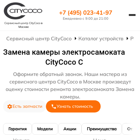
+7 (495) 023-41-97
Ежедневно с 9:00 до 21:00
Сервисный центр CityCoco
в
Москве
Сервисный центр CityCoco
Каталог устройств
Рем
Замена камеры электросамоката
CityCoco C
Оформите обратный звонок. Наши мастера из
сервисного центра CityCoco в Москве произведут
оценку стоимости ремонта электросамоката Замена
камеры.
Есть запчасти
Узнать стоимость
Гарантия
Модели
Акции
Преимущества
Отзы