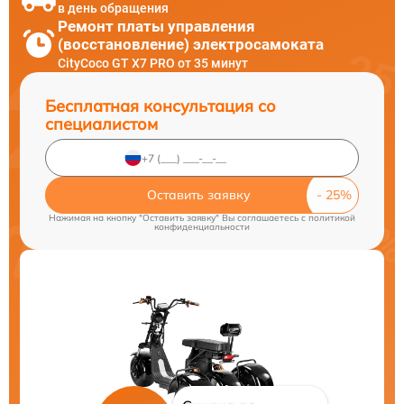
в день обращения
Ремонт платы управления
(восстановление) электросамоката
CityCoco GT X7 PRO от 35 минут
Бесплатная консультация со
специалистом
Оставить заявку
Нажимая на кнопку "Оставить заявку" Вы соглашаетесь c
политикой
конфиденциальности