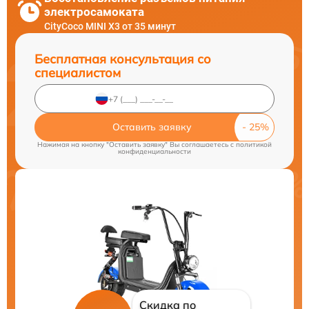
электросамоката
CityCoco MINI X3 от 35 минут
Бесплатная консультация со
специалистом
Оставить заявку
Нажимая на кнопку "Оставить заявку" Вы соглашаетесь c
политикой
конфиденциальности
Скидка по