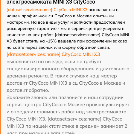
электросамоката MINI X3 CityCoco
[dataset:services:name] CityCoco MINI X3
выполняется в
нашем профильном сц CityCoco в Москве опытными
мастерами. На все виды услуг и запчасти предоставляем
расширенную гарантию - мы в сервис-центре уверены в
качестве наших работ. [dataset:services:name] CityCoco MINI
X3 будет стоить на -15% дешевле при оформлении заказа
на сайте через звонок или форму обратной связи.
[dataset:services:name] CityCoco MINI X3
выполняется на выезде, если не требует
специализированного оборудования и длительного
времени ремонта. В таких случаях наш мастер
доставит CityCoco MINI X3 в сц CityCoco в Москве и
доставит обратно.
Закажите звонок или позвоните и наш сотрудник
сервис-центра CityCoco в Москве проконсультирует
и определит стоимость работ над электросамоката
CityCoco MINI X3. [dataset:services:name] CityCoco
MINI X3 по нашей статистике в среднем занимает 2
часа при наличии запчастей.