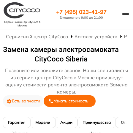
+7 (495) 023-41-97
Ежедневно с 9:00 до 21:00
Сервисный центр CityCoco
в
Москве
Сервисный центр CityCoco
Каталог устройств
Рем
Замена камеры электросамоката
CityCoco Siberia
Позвоните или закажите звонок. Наши специалисты
из сервис-центра CityCoco в Москве произведут
оценку стоимости ремонта электросамоката Замена
камеры.
Есть запчасти
Узнать стоимость
Гарантия
Модели
Акции
Преимущества
Отзы