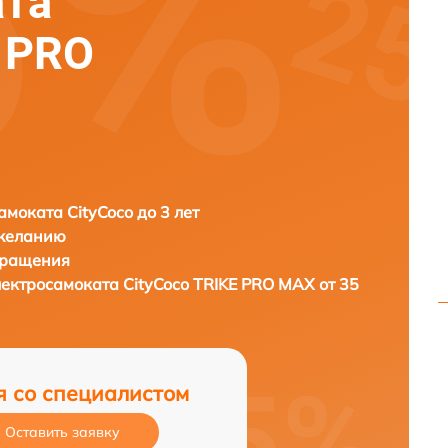
ата
E PRO
амоката CityCoco до 3 лет
 желанию
бращения
лектросамоката
CityCoco TRIKE PRO MAX от 35
я со специалистом
Оставить заявку