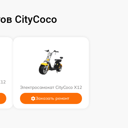
ов CityCoco
X12
Электросамокат CityCoco X12
Заказать ремонт