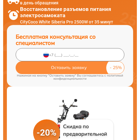
в день обращения
Восстановление разъемов питания
электросамоката
CityCoco White Siberia Pro 2500W от 35 минут
Бесплатная консультация со
специалистом
Оставить заявку
Нажимая на кнопку "Оставить заявку" Вы соглашаетесь c
политикой
конфиденциальности
Скидка по
-20%
предварительной