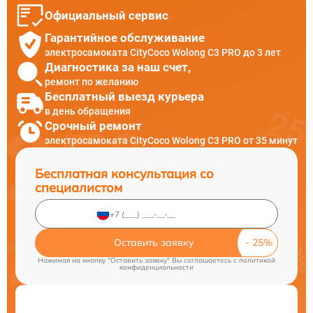
Официальный сервис
Гарантийное обслуживание
электросамоката CityCoco Wolong C3 PRO до 3 лет
Диагностика за наш счет,
ремонт по желанию
Бесплатный выезд курьера
в день обращения
Срочный ремонт
электросамоката CityCoco Wolong C3 PRO от 35 минут
Бесплатная консультация со
специалистом
Оставить заявку
Нажимая на кнопку "Оставить заявку" Вы соглашаетесь c
политикой
конфиденциальности