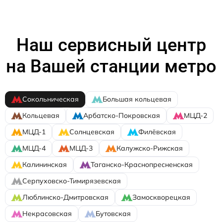
Наш сервисный центр
на Вашей станции метро
Сокольническая
Большая кольцевая
Кольцевая
Арбатско-Покровская
МЦД-2
МЦД-1
Солнцевская
Филёвская
МЦД-4
МЦД-3
Калужско-Рижская
Калининская
Таганско-Краснопресненская
Серпуховско-Тимирязевская
Люблинско-Дмитровская
Замоскворецкая
Некрасовская
Бутовская