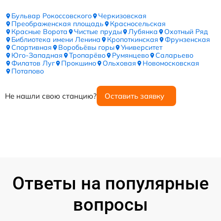
Бульвар Рокоссовского
Черкизовская
Преображенская площадь
Красносельская
Красные Ворота
Чистые пруды
Лубянка
Охотный Ряд
Библиотека имени Ленина
Кропоткинская
Фрунзенская
Спортивная
Воробьёвы горы
Университет
Юго-Западная
Тропарёво
Румянцево
Саларьево
Филатов Луг
Прокшино
Ольховая
Новомосковская
Потапово
Не нашли свою станцию?
Оставить заявку
Ответы на популярные
вопросы