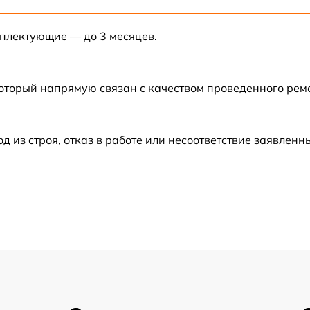
от 60 мин
мплектующие — до 3 месяцев.
от 60 мин
от 60 мин
который напрямую связан с качеством проведенного ре
от 60 мин
из строя, отказ в работе или несоответствие заявлен
от 60 мин
от 60 мин