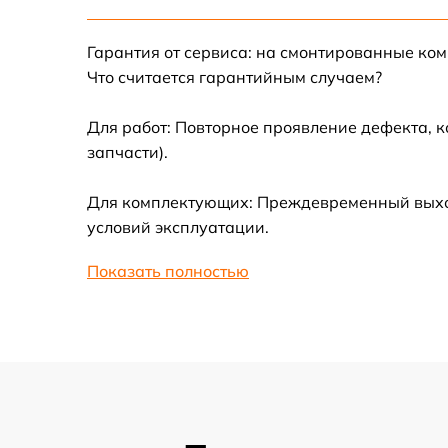
Замена корпуса
Ремонт платы управления
Гарантия от сервиса: на смонтированные ко
(восстановление)
Что считается гарантийным случаем?
Гидроизоляция
Для работ: Повторное проявление дефекта, 
запчасти).
Замена подсветки
Для комплектующих: Преждевременный выход 
условий эксплуатации.
Восстановление после попадания влаги
Показать полностью
Замена элемента освещения