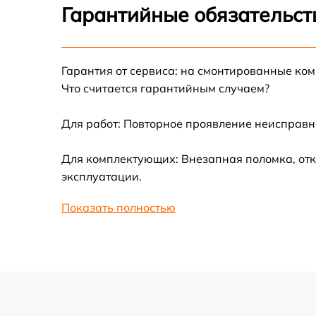
Гарантийные обязательст
Замена корпуса
Ремонт платы управления
Гарантия от сервиса: на смонтированные ко
(восстановление)
Что считается гарантийным случаем?
Гидроизоляция
Для работ: Повторное проявление неисправн
Для комплектующих: Внезапная поломка, отк
Замена подсветки
эксплуатации.
Восстановление после попадания влаги
Показать полностью
Замена элемента освещения