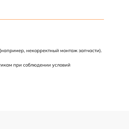
900 р
2500 р
1100 р
(например, некорректный монтаж запчасти).
стикам при соблюдении условий
400 р
1700 р
400 р