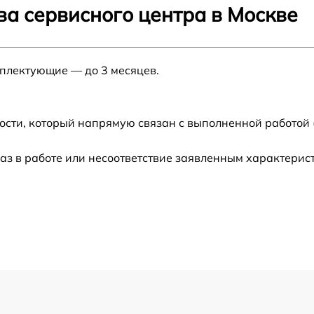
ва сервисного центра в Москве
от 60 мин
мплектующие — до 3 месяцев.
от 60 мин
от 60 мин
ости, который напрямую связан с выполненной работой 
аз в работе или несоответствие заявленным характери
от 60 мин
от 60 мин
от 60 мин