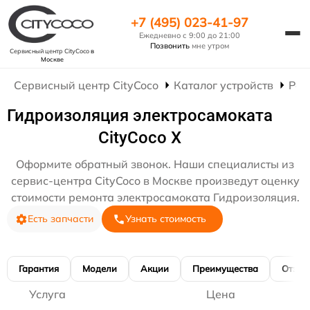
+7 (495) 023-41-97
Ежедневно с 9:00 до 21:00
Позвонить
мне утром
Сервисный центр CityCoco
в
Москве
Сервисный центр CityCoco
Каталог устройств
Рем
Гидроизоляция электросамоката
CityCoco X
Оформите обратный звонок. Наши специалисты из
сервис-центра CityCoco в Москве произведут оценку
стоимости ремонта электросамоката Гидроизоляция.
Есть запчасти
Узнать стоимость
Гарантия
Модели
Акции
Преимущества
Отзы
Услуга
Цена