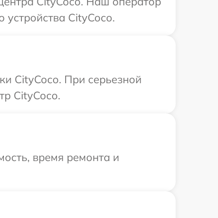
центра CityCoco. Наш оператор
 устройства CityCoco.
ки CityCoco. При серьезной
р CityCoco.
ость, время ремонта и