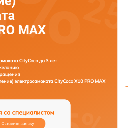
ие)
ата
PRO MAX
амоката CityCoco до 3 лет
 желанию
бращения
ление) электросамоката
CityCoco X10 PRO MAX
я со специалистом
Оставить заявку