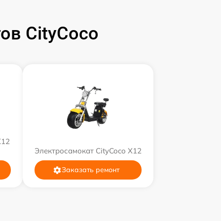
ов CityCoco
X12
Электросамокат CityCoco X12
Заказать ремонт