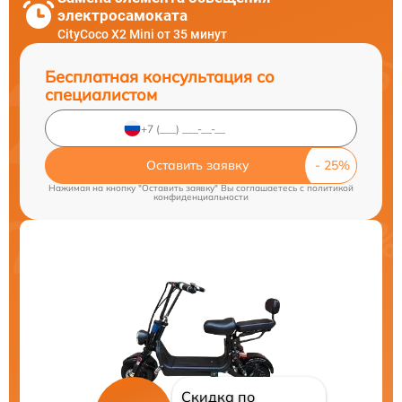
электросамоката
CityCoco X2 Mini от 35 минут
Бесплатная консультация со
специалистом
Оставить заявку
Нажимая на кнопку "Оставить заявку" Вы соглашаетесь c
политикой
конфиденциальности
Скидка по