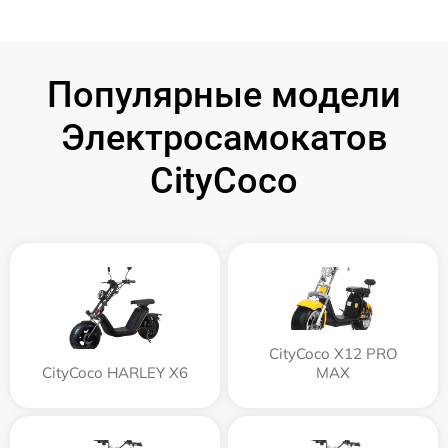
Популярные модели
Электросамокатов
CityCoco
CityCoco X12 PRO
CityCoco HARLEY X6
MAX