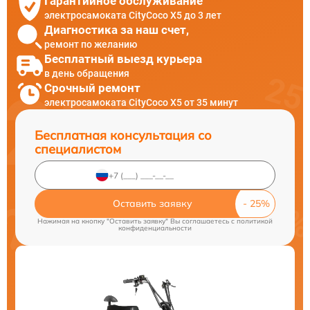
Гарантийное обслуживание
электросамоката CityCoco X5 до 3 лет
Диагностика за наш счет,
ремонт по желанию
Бесплатный выезд курьера
в день обращения
Срочный ремонт
электросамоката CityCoco X5 от 35 минут
Бесплатная консультация со
специалистом
Оставить заявку
Нажимая на кнопку "Оставить заявку" Вы соглашаетесь c
политикой
конфиденциальности