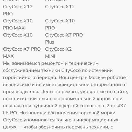
CityCoco X12
CityCoco X12
PRO
CityCoco X10
CityCoco X10
PRO MAX
PRO
CityCoco X10
CityCoco X7 PRO
Plus
CityCoco X7 PRO
CityCoco X2
MAX
MINI
Мы занимаемся ремонтом и техническим
обслуживанием техники CityCoco по истечении
гарантийного периода. Наш центр в Москве работает
независимо и не имеет официальной авторизации от
производителя. Цены на ремонт, указанные на сайте,
носят исключительно ознакомительный характер и
не являются публичной офертой согласно п. 2 ст. 437
ГК РФ. Названия и обозначения торговой марки
CityCoco упоминаются только в информационных
целях — чтобы обозначить перечень техники, с