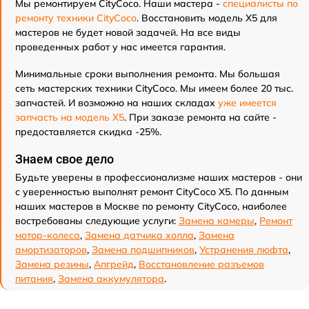
Мы ремонтируем CityCoco. Наши мастера -
специалисты по
ремонту техники CityCoco
. Восстановить модель X5 для
мастеров не будет новой задачей. На все виды
проведенных работ у нас имеется гарантия.
Минимальные сроки выполнения ремонта. Мы большая
сеть мастерских техники CityCoco. Мы имеем более 20 тыс.
запчастей. И возможно на наших складах
уже имеется
запчасть на модель X5
. При заказе ремонта на сайте -
предоставляется скидка -25%.
Знаем свое дело
Будьте уверены в профессионализме наших мастеров - они
с уверенностью выполнят ремонт CityCoco X5. По данным
наших мастеров в Москве по ремонту CityCoco, наиболее
востребованы следующие услуги:
Замена камеры
,
Ремонт
мотор-колеса
,
Замена датчика холла
,
Замена
амортизаторов
,
Замена подшипников
,
Устранения люфта
,
Замена резины
,
Апгрейд
,
Восстановление разъемов
питания
,
Замена аккумулятора
.