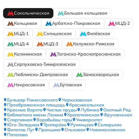
Сокольническая
Большая кольцевая
Кольцевая
Арбатско-Покровская
МЦД-2
МЦД-1
Солнцевская
Филёвская
МЦД-4
МЦД-3
Калужско-Рижская
Калининская
Таганско-Краснопресненская
Серпуховско-Тимирязевская
Люблинско-Дмитровская
Замоскворецкая
Некрасовская
Бутовская
Бульвар Рокоссовского
Черкизовская
Преображенская площадь
Красносельская
Красные Ворота
Чистые пруды
Лубянка
Охотный Ряд
Библиотека имени Ленина
Кропоткинская
Фрунзенская
Спортивная
Воробьёвы горы
Университет
Юго-Западная
Тропарёво
Румянцево
Саларьево
Филатов Луг
Прокшино
Ольховая
Новомосковская
Потапово