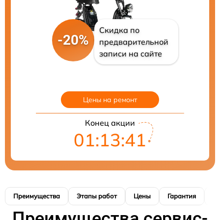
Скидка по
-20%
предварительной
записи на сайте
Цены на ремонт
Конец акции
01:13:40
Преимущества
Этапы работ
Цены
Гарантия
М
Преимущества сервис-